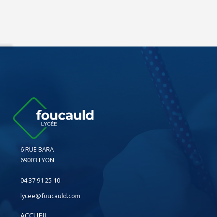
6 RUE BARA
69003 LYON
04 37 91 25 10
lycee@foucauld.com
ACCUEIL