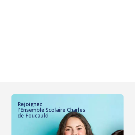
Rejoignez
l'Ensemble Scolaire Charles
de Foucauld