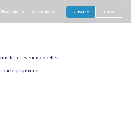
INTE FAMILLE
S'inscrire
Contact
n Pastorale
Actualités
nnelles et événementielles.
a charte graphique.