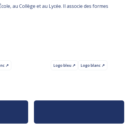
cole, au Collège et au Lycée. Il associe des formes
anc ↗
Logo bleu ↗
Logo blanc ↗