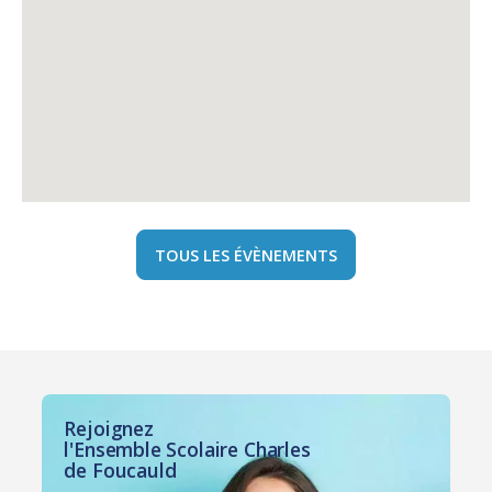
TOUS LES ÉVÈNEMENTS
Rejoignez
l'Ensemble Scolaire Charles
de Foucauld