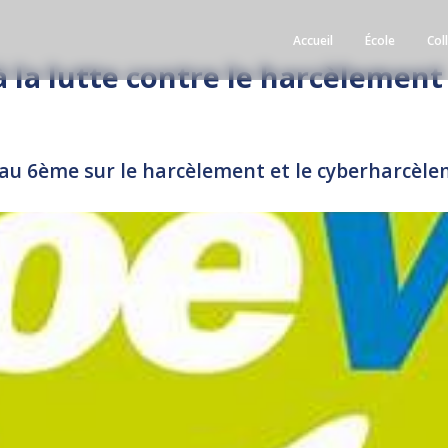
Accueil
École
Col
à la lutte contre le harcèlement
eau 6ème sur le harcèlement et le cyberharcèl