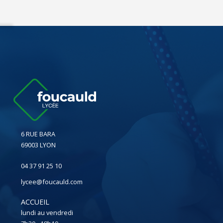
6 RUE BARA
69003 LYON
04 37 91 25 10
lycee@foucauld.com
ACCUEIL
lundi au vendredi