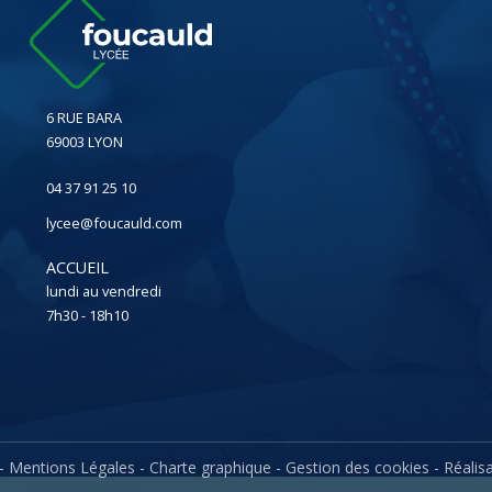
6 RUE BARA
69003 LYON
04 37 91 25 10
lycee@foucauld.com
ACCUEIL
lundi au vendredi
7h30 - 18h10
-
Mentions Légales
-
Charte graphique
-
Gestion des cookies
- Réalisa