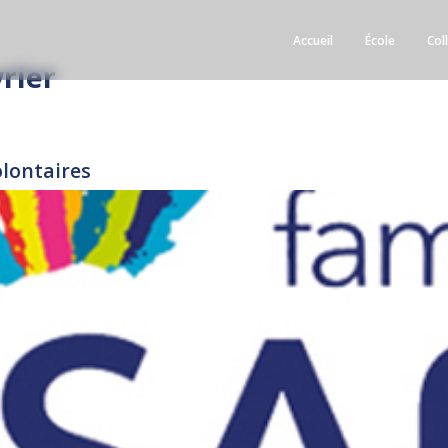
Accueil
École
Col
rier
olontaires