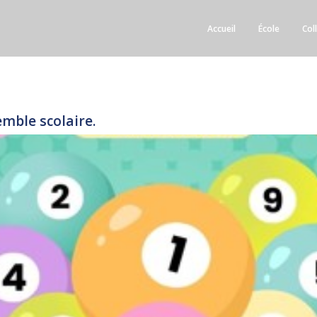
Accueil
École
Col
emble scolaire.