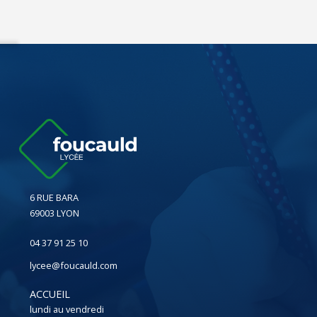
6 RUE BARA
69003 LYON
04 37 91 25 10
lycee@foucauld.com
ACCUEIL
lundi au vendredi