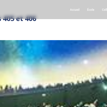
Accueil
École
Col
 405 et 406