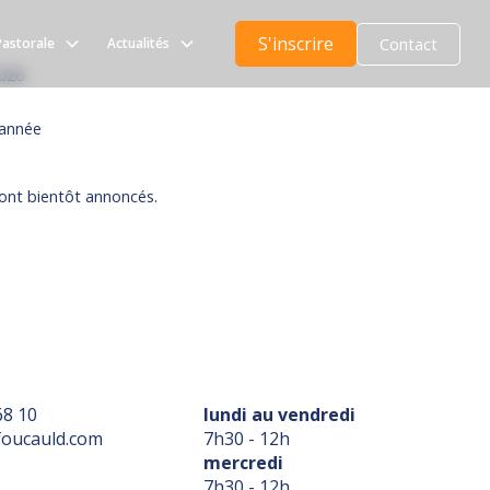
ÉL. 04 72 68 68 10
S'inscrire
Contact
Pastorale
Actualités
2026
'année
ont bientôt annoncés.
68 10
lundi au vendredi
foucauld.com
7h30 - 12h
mercredi
7h30 - 12h