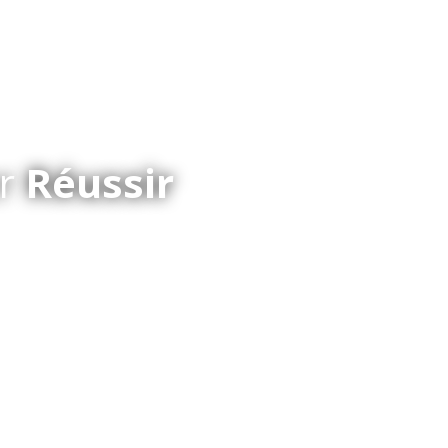
er
Réussir