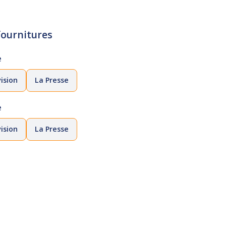
 fournitures
e
ision
La Presse
e
ision
La Presse