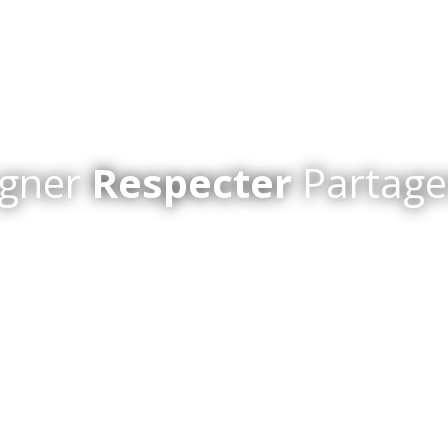
gner
Respecter
Partag