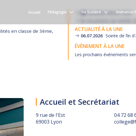
 Scolaire
9 RUE DE L'EST 69003 LYON
T
Pédagogie
Vie Scolaire
Animation 
Accueil
🎓 Résultats Brevet 2026
📝 Documents de rentrée 
ACTUALITÉ À LA UNE
lités en classe de 3ème,
06.07.2026
Soirée de fin d
ÉVÈNEMENT À LA UNE
Les prochains événements ser
Accueil et Secrétariat
9 rue de l'Est
04 72 68 
69003 Lyon
college@