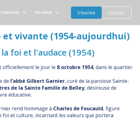
INTE FAMILLE
S'inscrire
Contact
n Pastorale
Actualités
 et vivante (1954-aujourdhui)
a foi et l'audace (1954)
officiellement le jour le
8 octobre 1954
, dans le quartier
te de
l’abbé Gilbert Garnier
, curé de la paroisse Sainte-
res de la Sainte Famille de Belley
, désireuse de
re éducative.
Garnier rend hommage à
Charles de Foucauld
, figure
e foi et culture, incarnant les valeurs que portera