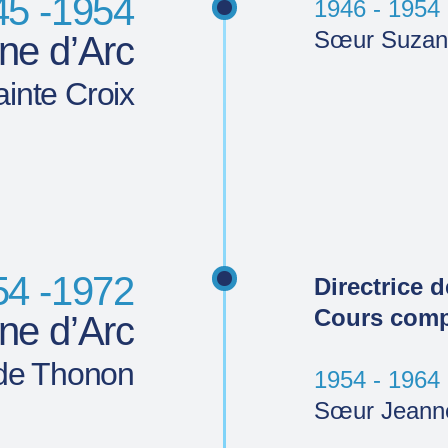
45 -1954
1946 - 1954
Sœur Suza
ne d’Arc
inte Croix
54 -1972
Directrice d
Cours comp
ne d’Arc
 de Thonon
1954 - 1964
Sœur Jeanne