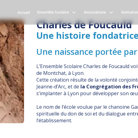
 Scolaire
TUTELLE DES FRÈRES DE LA SA
Ensemble Scolaire
Associations
Animatio
Accueil
Charles de Foucauld
Une histoire fondatrice
Une naissance portée par l
L’Ensemble Scolaire Charles de Foucauld voit 
de Montchat, à Lyon.
Cette création résulte de la volonté conjoin
Jeanne-d’Arc, et de
la Congrégation des Frè
s’implanter à Lyon pour développer son œuv
Le nom de l’école voulue par le chanoine 
spirituelle du don de soi et du dialogue entr
l’établissement.