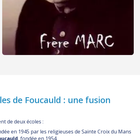
les de Foucauld : une fusion
t de deux écoles :
ndée en 1945 par les religieuses de Sainte Croix du Mans
oucauld
, fondée en 1954