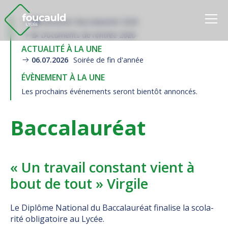
Ensemble Scolaire
🎓 Résultats Baccalauréat 2026
📝 Documents de rentrée 2026
ACTUALITÉ À LA UNE
06.07.2026
Soirée de fin d'année
ÉVÈNEMENT À LA UNE
Les prochains événements seront bientôt annoncés.
Baccalauréat
« Un travail constant vient à
bout de tout » Virgile
Le Di­plô­me Na­tio­nal du Baccalauréat finalise la sco­la­
ri­té obli­ga­toi­re au Lycée.