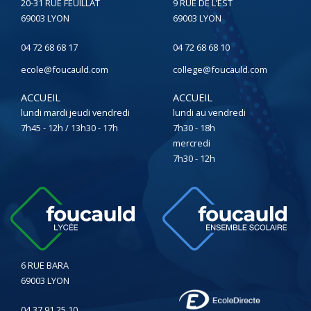
20-31 RUE FEUILLAT
9 RUE DE L’EST
69003 LYON
69003 LYON
04 72 68 68 17
04 72 68 68 10
ecole@foucauld.com
college@foucauld.com
ACCUEIL
ACCUEIL
lundi mardi jeudi vendredi
lundi au vendredi
7h45 - 12h / 13h30 - 17h
7h30 - 18h
mercredi
7h30 - 12h
6 RUE BARA
69003 LYON
04 37 91 25 10